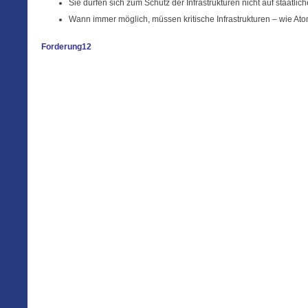
Sie dürfen sich zum Schutz der Infrastrukturen nicht auf staatli
Wann immer möglich, müssen kritische Infrastrukturen – wie Atom
Forderung12