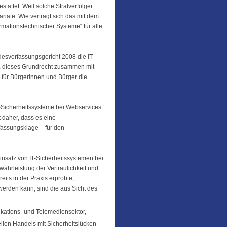
attet. Weil solche Strafverfolger
iate. Wie verträgt sich das mit dem
rmationstechnischer Systeme“ für alle
desverfassungsgericht 2008 die IT-
s, dieses Grundrecht zusammen mit
für Bürgerinnen und Bürger die
T-Sicherheitssysteme bei Webservices
 daher, dass es eine
fassungsklage – für den
insatz von IT-Sicherheitssystemen bei
hrleistung der Vertraulichkeit und
eits in der Praxis erprobte,
rden kann, sind die aus Sicht des
kations- und Telemediensektor,
ellen Handels mit Sicherheitslücken