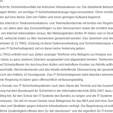
en.
icht für Sicherheitsvorfälle bei kritischen Infrastrukturen vor. Die detaillierte Betr
agen fehlen, um wichtige IT-Sicherheitswerkzeuge legal einzusetzen. Ohne rechtl
len auf eine kleine Zahl von Fällen und einen geringen Aufwand begrenzt.
 das Internet in Telekommunikations- und Telemediendienste mit konträ¬ren Regeln 
e, vor allem aber das Zurückverfolgen zu den Verursachern sowie die rechtlich klare
e von Internet-Adressdaten voraus. Bei Webangeboten dürfen IP-Adres¬sen in Deu
utzt, verkürzte Daten zu Wer¬bezwecken gesammelt werden. Das Sammeln und Ver
verboten (§ 15 TMG). Zulässig ist diese Datenverarbeitung und Sicherheitsanalyse e
uen IT-Sicherheitsgesetz soll es daran keine Änderung geben.
(TKG) enthält noch aus Zeiten analoger Telefonie eine Befugnis zur Analyse von
oll diese zu ganz anderen Zwecken ausgeweitet und abgeändert werden: Telekomm
uf Schadsoftware hin durchsuchen dürfen und betroffene Kunden zur Abhilfe auffo
 dauerhafte, flächendeckende und alle Inhalte betreffende Überwachung der gesam
n Bruch des Artikels 10 Grundgesetz. Das IT-Sicherheitsgesetz sieht überdies keiner
te Regelung ist daher ganz offensichtlich verfassungswidrig.
r Einsatz von IT-Sicherheitssystemen nach dem Stand der Technik und die Auswertun
ng hat dem Bundesamt für Sicherheit in der Informationstechnik (BSI) 2007 dazu 
Weg fort, für den Schutz der IT-Systeme des Bundes zu sorgen und die IT-System
überlassen. Sie will im neuen Gesetz neue Befugnisse für das BKA und dort eine Son
des und Straftaten gegen kritische Infrastrukturen verfolgt. Die Begründung ist ent
iche Zuständigkeit oftmals dem Zu¬fall überlassen“ und die eigentlich für IT-Krimi