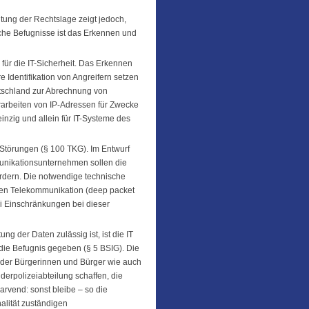
achtung der Rechtslage zeigt jedoch,
iche Befugnisse ist das Erkennen und
für die IT-Sicherheit. Das Erkennen
 Identifikation von Angreifern setzen
tschland zur Abrechnung von
arbeiten von IP-Adressen für Zwecke
inzig und allein für IT-Systeme des
 Störungen (§ 100 TKG). Im Entwurf
unikationsunternehmen sollen die
rdern. Die notwendige technische
ten Telekommunikation (deep packet
lei Einschränkungen bei dieser
g der Daten zulässig ist, ist die IT
die Befugnis gegeben (§ 5 BSIG). Die
e der Bürgerinnen und Bürger wie auch
derpolizeiabteilung schaffen, die
larvend: sonst bleibe – so die
nalität zuständigen