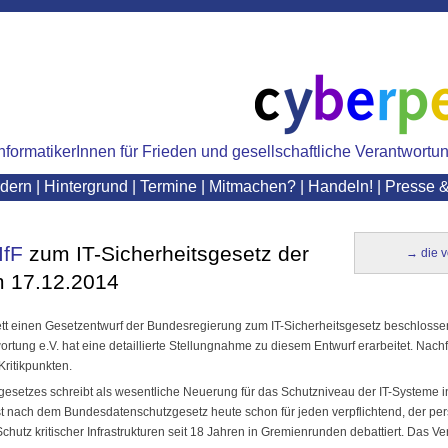
nformatikerInnen für Frieden und gesellschaftliche Verantwortun
rdern
|
Hintergrund
|
Termine
|
Mitmachen?
|
Handeln!
|
Presse 
IfF
zum IT-Sicherheitsgesetz der
→ die v
 17.12.2014
t einen Gesetzentwurf der Bundesregierung zum IT-Sicherheitsgesetz beschlossen
ortung e.V. hat eine detaillierte Stellungnahme zu diesem Entwurf erarbeitet. Nac
ritikpunkten.
gesetzes schreibt als wesentliche Neuerung für das Schutzniveau der IT-Systeme in
ist nach dem Bundesdatenschutzgesetz heute schon für jeden verpflichtend, der pe
utz kritischer Infrastrukturen seit 18 Jahren in Gremienrunden debattiert. Das Ve