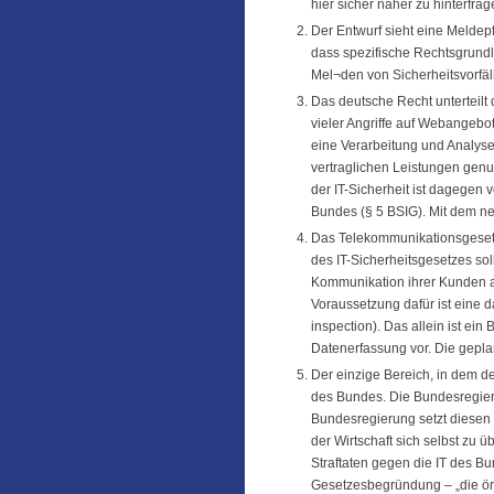
hier sicher näher zu hinterfrag
Der Entwurf sieht eine Meldepfl
dass spezifische Rechtsgrundl
Mel¬den von Sicherheitsvorfäl
Das deutsche Recht unterteilt
vieler Angriffe auf Webangebot
eine Verarbeitung und Analys
vertraglichen Leistungen gen
der IT-Sicherheit ist dagegen 
Bundes (§ 5 BSIG). Mit dem ne
Das Telekommunikationsgesetz 
des IT-Sicherheitsgesetzes s
Kommunikation ihrer Kunden a
Voraussetzung dafür ist eine
inspection). Das allein ist ei
Datenerfassung vor. Die geplan
Der einzige Bereich, in dem de
des Bundes. Die Bundesregieru
Bundesregierung setzt diesen 
der Wirtschaft sich selbst zu 
Straftaten gegen die IT des Bun
Gesetzesbegründung – „die örtl