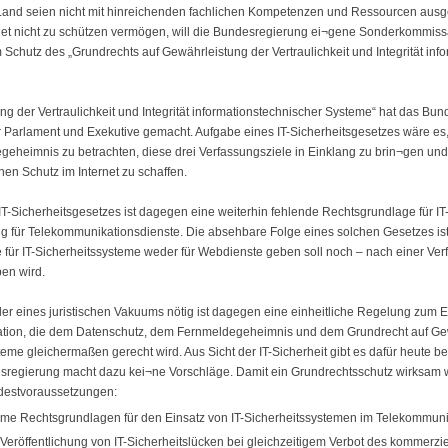
and seien nicht mit hinreichenden fachlichen Kompetenzen und Ressourcen ausgest
rnet nicht zu schützen vermögen, will die Bundesregierung ei¬gene Sonderkommissar
Schutz des „Grundrechts auf Gewährleistung der Vertraulichkeit und Integrität info
g der Vertraulichkeit und Integrität informationstechnischer Systeme“ hat das Bun
r Parlament und Exekutive gemacht. Aufgabe eines IT-Sicherheitsgesetzes wäre e
heimnis zu betrachten, diese drei Verfassungsziele in Einklang zu brin¬gen und 
en Schutz im Internet zu schaffen.
-Sicherheitsgesetzes ist dagegen eine weiterhin fehlende Rechtsgrundlage für I
 für Telekommunikationsdienste. Die absehbare Folge eines solchen Gesetzes ist
ür IT-Sicherheitssysteme weder für Webdienste geben soll noch – nach einer Ver
en wird.
der eines juristischen Vakuums nötig ist dagegen eine einheitliche Regelung zum E
tion, die dem Datenschutz, dem Fernmeldegeheimnis und dem Grundrecht auf Gewä
teme gleichermaßen gerecht wird. Aus Sicht der IT-Sicherheit gibt es dafür heute ber
egierung macht dazu kei¬ne Vorschläge. Damit ein Grundrechtsschutz wirksam we
destvoraussetzungen:
rme Rechtsgrundlagen für den Einsatz von IT-Sicherheitssystemen im Telekommuni
r Veröffentlichung von IT-Sicherheitslücken bei gleichzeitigem Verbot des kommerzi