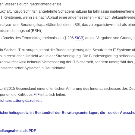
hen Wissens durch Nachrichtendienste,
kthaftungsvorschriften angelehnte Schadenshaftung für fahrlässig implementierte 
 in IT-Systemen, wenn sie nach Ablauf einer angemessenen Frist nach Bekanntwerd
nalyse- und Beratungskapazitäten bei einem BSI, das zu organisie¬ren ist als e
ndesrechnungshof (BRH),
es Bruchs des Fernmeldegeheimnisses (§ 206
StGB
) an die Vorgaben von Grundge
t in Sachen IT zu sorgen, trennt die Bundesregierung den Schutz ihrer IT-Systeme
in rechtlicher Hinsicht wie in der Strafverfolgung. Die Bundesregierung belässt die 
entwurf bewirkt keinerlei Verbesserung der IT-Sicherheit, sondern untergräbt das
tionstechnischer Systeme“ in Deutschland.
 April 2015 Gegenstand einer öffentlichen Anhörung des Innenausschusses des De
erten die Kritik des
FIfF
inhaltlich teilen.
chterstattung dazu hier.
icherheitsgesetz ist Bestandteil der Beratungsunterlagen, die - so der Ausschu
Stellungnahme als PDF