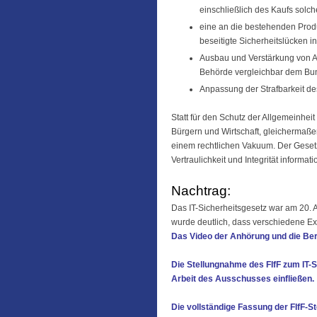
einschließlich des Kaufs solc
eine an die bestehenden Produ
beseitigte Sicherheitslücken
Ausbau und Verstärkung von A
Behörde vergleichbar dem Bu
Anpassung der Strafbarkeit d
Statt für den Schutz der Allgemeinhei
Bürgern und Wirtschaft, gleichermaßen 
einem rechtlichen Vakuum. Der Gesetz
Vertraulichkeit und Integrität informa
Nachtrag:
Das IT-Sicherheitsgesetz war am 20.
wurde deutlich, dass verschiedene Exp
Das Video der Anhörung und die Beri
Die Stellungnahme des FIfF zum IT-S
Arbeit des Ausschusses einfließen.
Die vollständige Fassung der FIfF-