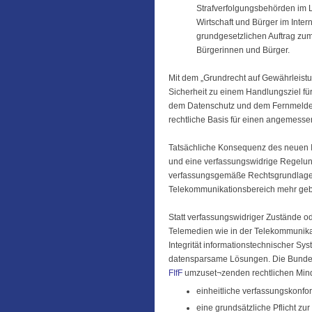
Strafverfolgungsbehörden im L
Wirtschaft und Bürger im Inte
grundgesetzlichen Auftrag zum 
Bürgerinnen und Bürger.
Mit dem „Grundrecht auf Gewährleistun
Sicherheit zu einem Handlungsziel fü
dem Datenschutz und dem Fernmeldege
rechtliche Basis für einen angemessen
Tatsächliche Konsequenz des neuen IT
und eine verfassungswidrige Regelung
verfassungsgemäße Rechtsgrundlage f
Telekommunikationsbereich mehr geb
Statt verfassungswidriger Zustände o
Telemedien wie in der Telekommunika
Integrität informationstechnischer Sys
datensparsame Lösungen. Die Bundesr
FIfF
umzuset¬zenden rechtlichen Min
einheitliche verfassungskonfo
eine grundsätzliche Pflicht zu